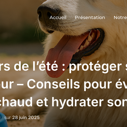
Accueil
Présentation
Notre
s de l’été : protéger
ur – Conseils pour év
haud et hydrater so
Publié
sur
28 juin 2025
le