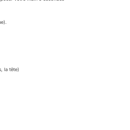
ue).
, la tête)