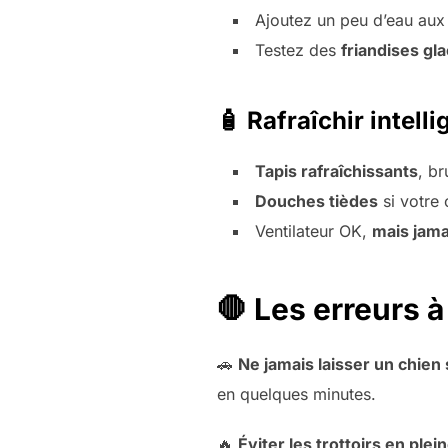
Ajoutez un peu d’eau aux 
Testez des
friandises gl
🧴 Rafraîchir intel
Tapis rafraîchissants
, b
Douches tièdes
si votre 
Ventilateur OK,
mais jama
🛑 Les erreurs 
🚗
Ne jamais laisser un chien
en quelques minutes.
🔥
Éviter les trottoirs en plei