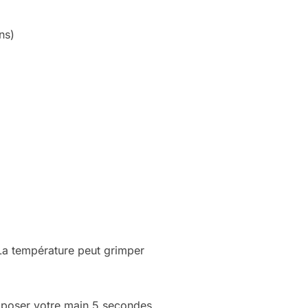
ns)
La température peut grimper
s poser votre main 5 secondes