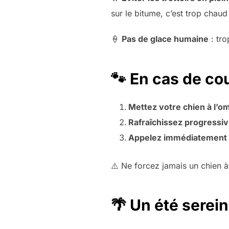
sur le bitume, c’est trop chaud
🍦
Pas de glace humaine
: tro
🐾 En cas de cou
Mettez votre chien à l’om
Rafraîchissez progressi
Appelez immédiatement u
⚠️ Ne forcez jamais un chien à 
🌴 Un été serein