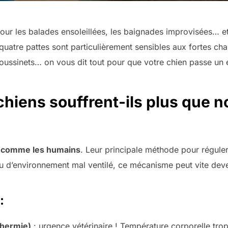
pour les balades ensoleillées, les baignades improvisées… et
uatre pattes sont particulièrement sensibles aux fortes ch
oussinets… on vous dit tout pour que votre chien passe un ét
chiens souffrent-ils plus que n
s comme les humains
. Leur principale méthode pour réguler 
u d’environnement mal ventilé, ce mécanisme peut vite deven
:
thermie)
: urgence vétérinaire ! Température corporelle trop