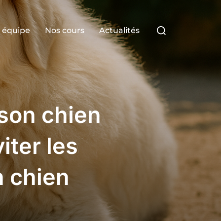
Rechercher :
 équipe
Nos cours
Actualités
 son chien
iter les
n chien