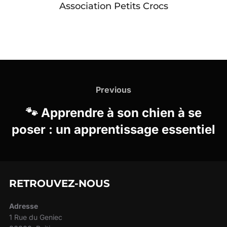
Association Petits Crocs
Navigation
de
Previous
Previous
l’article
🐾 Apprendre à son chien à se
poser : un apprentissage essentiel
RETROUVEZ-NOUS
Adresse
1 Rue du Geniec