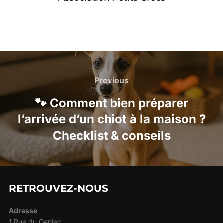
Navigation
de
Previous
Previous
l’article
🐾 Comment bien préparer
l’arrivée d’un chiot à la maison ?
Checklist & conseils
RETROUVEZ-NOUS
Adresse
1 Rue du Geniec