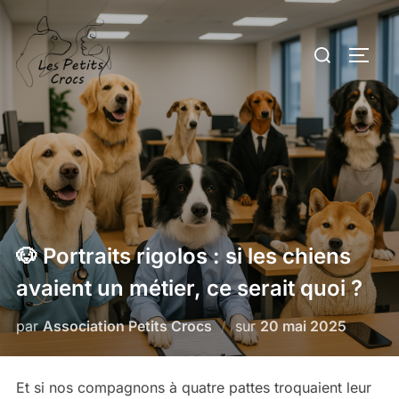
Aller
au
Rechercher :
PERM
contenu
🐶 Portraits rigolos : si les chiens
avaient un métier, ce serait quoi ?
Publié
par
Association Petits Crocs
sur
20 mai 2025
le
Et si nos compagnons à quatre pattes troquaient leur