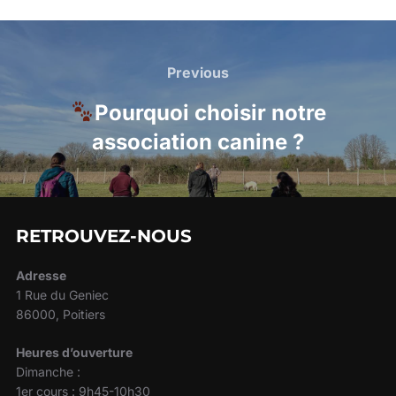
Navigation
de
Previous
Previous
l’article
Pourquoi choisir notre
association canine ?
RETROUVEZ-NOUS
Adresse
1 Rue du Geniec
86000, Poitiers
Heures d’ouverture
Dimanche :
1er cours : 9h45-10h30