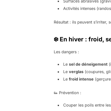
Surfaces abrasives (gravi
Activités intenses (randos
Résultat : ils peuvent s’irriter,
❄️ En hiver : froid, s
Les dangers :
Le
sel de déneigement
(i
Le
verglas
(coupures, gl
Le
froid intense
(gerçures
👟 Prévention :
Couper les poils entre le