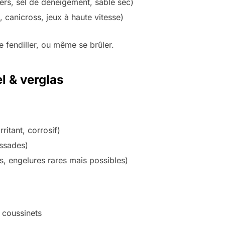
ers, sel de déneigement, sable sec)
, canicross, jeux à haute vitesse)
 se fendiller, ou même se brûler.
el & verglas
rritant, corrosif)
issades)
, engelures rares mais possibles)
s coussinets