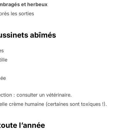
mbragés et herbeux
rès les sorties
oussinets abîmés
es
ille
lée
ction : consulter un vétérinaire.
lle crème humaine (certaines sont toxiques !).
toute l’année