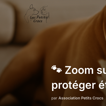
Aller
au
contenu
🐾 Zoom su
protéger 
par
Association Petits Crocs