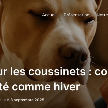
Accueil
Présentation
Notre
r les coussinets : c
été comme hiver
Publié
sur
3 septembre 2025
le